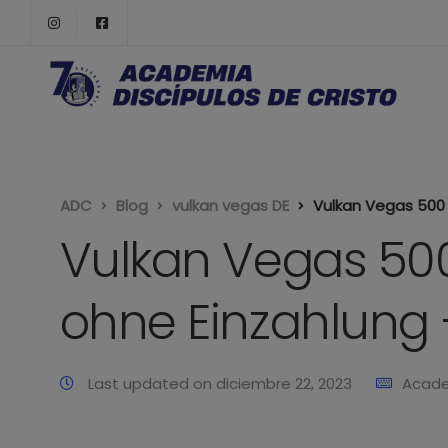
ADC
Blog
vulkan vegas DE
Vulkan Vegas 500 
Vulkan Vegas 50
ohne Einzahlung 
Last updated on diciembre 22, 2023
Acad