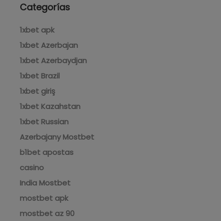
Categorías
1xbet apk
1xbet Azerbajan
1xbet Azerbaydjan
1xbet Brazil
1xbet giriş
1xbet Kazahstan
1xbet Russian
Azerbajany Mostbet
b1bet apostas
casino
India Mostbet
mostbet apk
mostbet az 90