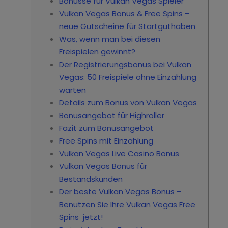
Bonusse für Vulkan Vegas Spieler
Vulkan Vegas Bonus & Free Spins –
neue Gutscheine für Startguthaben
Was, wenn man bei diesen
Freispielen gewinnt?
Der Registrierungsbonus bei Vulkan
Vegas: 50 Freispiele ohne Einzahlung
warten
Details zum Bonus von Vulkan Vegas
Bonusangebot für Highroller
Fazit zum Bonusangebot
Free Spins mit Einzahlung
Vulkan Vegas Live Casino Bonus
Vulkan Vegas Bonus für
Bestandskunden
Der beste Vulkan Vegas Bonus –
Benutzen Sie Ihre Vulkan Vegas Free
Spins jetzt!