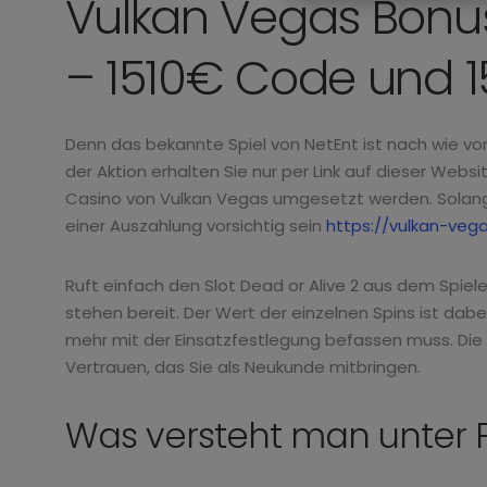
Vulkan Vegas Bonu
– 1510€ Code und 1
Denn das bekannte Spiel von NetEnt ist nach wie vor 
der Aktion erhalten Sie nur per Link auf dieser Websi
Casino von Vulkan Vegas umgesetzt werden. Solange 
einer Auszahlung vorsichtig sein
https://vulkan-ve
Ruft einfach den Slot Dead or Alive 2 aus dem Spiele
stehen bereit. Der Wert der einzelnen Spins ist dabe
mehr mit der Einsatzfestlegung befassen muss. Die F
Vertrauen, das Sie als Neukunde mitbringen.
Was versteht man unter F