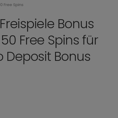
0 Free Spins
Freispiele Bonus
 50 Free Spins für
No Deposit Bonus