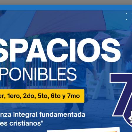
rtstagsbonus sind weitere Vorteile, die Spieler durch
ulette gelten dieselben Vulkan Vegas
gen müssen innerhalb von fünf Tagen erfüllt werden,
Im Vulkan Vegas Konto kann der bisher umgesetzte
 der Bonusbedingungen eingesehen werden.
t es hin und wieder auch Freispiele ohne Einzahlung
n.