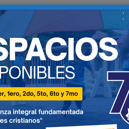
с помощью кнопки «Регистрация» в правом верхнем углу.
жительные рецензии, отмечая все преимущества компании.
страции, но и позже.
-акций на выгодных условиях.
тся различные функции и новые игровые автоматы.
м нужно будет сделать ставку с определенным вейджером.
ые системы (Skrill, Neteller, Visa) в Узбекистане.
мещен в колонтитуле главной страницы. Если вы решили
et casino отзывы, чтобы понять про его достоинства и
 ждут сотни увлекательных игровых аппаратов. Регулярно