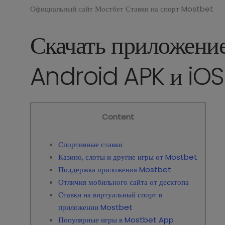
Официальный сайт Мостбет Ставки на спорт Mostbet
Скачать приложени
Android APK и iOS 
Content
Спортивные ставки
Казино, слоты и другие игры от Mostbet
Поддержка приложения Mostbet
Отличия мобильного сайта от десктопа
Ставки на виртуальный спорт в
приложении Mostbet
Популярные игры в Mostbet App